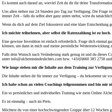
Es kommt auch darauf an, wieviel Zeit du dir für deine Transformation
Uns allen stehen nur 24 Stunden pro Tag zur Verfügung. Die Frage ist,
immer Zeit – falls du selbst aber ganz unten stehst, wirst du tatsächlic
Wenn du dich auf dein Ziel fokussierst und eine klare Entscheidung
Ich möchte teilnehmen, aber selbst die Ratenzahlung ist zu hoch
Eine gewisse Investition ist einfach erforderlich. Frage dich einmal g
können, um dann in mich und meine persönliche Weiterentwicklung zu i
Falls dein Wunsch nach Veränderung stark genug ist und du dieses Co
unter info@alchemistindeslichtes.com bzw. +43/(0)660 385 2758 und w
Wie lange stehen mir die Inhalte aus dem Training zur Verfügun
Die Inhalte stehen dir für immer zur Verfügung – du bekommst sie von
Ich habe schon an vielen Coachings teilgenommen und bin mir nic
Ein so persönliches und individuelles Training wie mein Online Alch
Es ist einmalig – auch im Preis.
Möchtest du von einer hochschwingenden Gruppe über 12 Wochen 