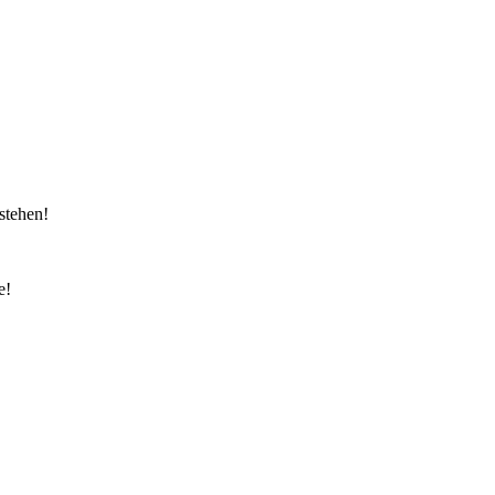
stehen!
e!