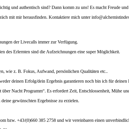
chtig und authentisch sind? Dann komm zu uns! Es macht Freude und t
präch mit mir herausfinden. Kontaktiere mich unter info@alchemistind
hnungen der Livecalls immer zur Verfügung.
en des Erlernten sind die Aufzeichnungen eine super Möglichkeit.
n, wie z. B. Fokus, Aufwand, persönlichen Qualitäten etc..
weder deinen Erfolg/dein Ergebnis garantieren noch bin ich für deinen 
et über Nacht Programm“. Es erfordert Zeit, Entschlossenheit, Mühe u
um deine gewünschten Ergebnisse zu erzielen.
.com bzw. +43/(0)660 385 2758 und wir vereinbaren einen unverbindlic