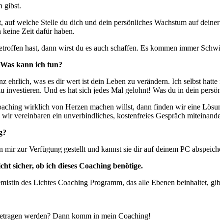
 gibst.
 auf welche Stelle du dich und dein persönliches Wachstum auf deiner Pr
h keine Zeit dafür haben.
 getroffen hast, dann wirst du es auch schaffen. Es kommen immer Sc
. Was kann ich tun?
anz ehrlich, was es dir wert ist dein Leben zu verändern. Ich selbst ha
nvestieren. Und es hat sich jedes Mal gelohnt! Was du in dein persönl
aching wirklich von Herzen machen willst, dann finden wir eine Lösung
ir vereinbaren ein unverbindliches, kostenfreies Gespräch miteinande
g?
 mir zur Verfügung gestellt und kannst sie dir auf deinem PC abspeich
ht sicher, ob ich dieses Coaching benötige.
emistin des Lichtes Coaching Programm, das alle Ebenen beinhaltet, gi
getragen werden? Dann komm in mein Coaching!